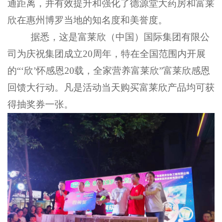
通距离
，
并有效提升和强化了
德源堂
大药
房
和富莱
欣在
惠州博罗
当地的知名度和美誉度。
据悉，这是富莱欣（中国）国际集团有限公
司为庆祝集团成立
20
周年，特在全国范围内开展
的
“‘欣’怀感恩20载，全家营养富莱欣”富莱欣感恩
回馈大行动。
凡是活动当天购买富莱欣产品均可获
得抽奖券一张。