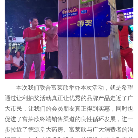
本次我们联合富莱欣举办本次活动
，
就是希望
通过让利抽奖活动真正让优秀的品牌产品走近了广
大市民
，
让我们的会员朋友真正得到实惠
，
同时也
促进了富莱欣终端销售渠道的良性循环发展
，
进一
步拉近了
德源堂
大药
房
、富莱欣与广大消费者的沟