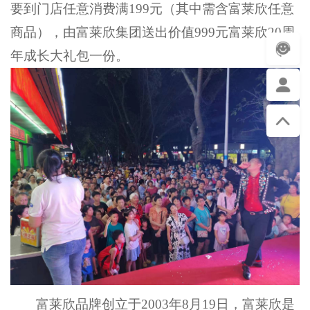
要到门店任意消费满199元（其中需含富莱欣任意
商品），由富莱欣集团送出价值999元富莱欣20周
年成长大礼包一份。
富莱欣
品牌
创立于
200
3年8月19日
，富莱欣是