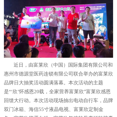
近日，由富莱欣（中国）国际集团有限公司和
惠州市德源堂医药连锁有限公司联合举办的富莱欣
品牌日大抽奖活动圆满落幕。本次活动的主题
是
“‘欣’怀感恩
20载
，全家营养富莱欣
”富莱欣感恩
回馈大行动。本次活动
现场
抽出电动自行车
，
品牌
双门
冰箱
、海信
55寸液晶
电视、
富莱欣定制金