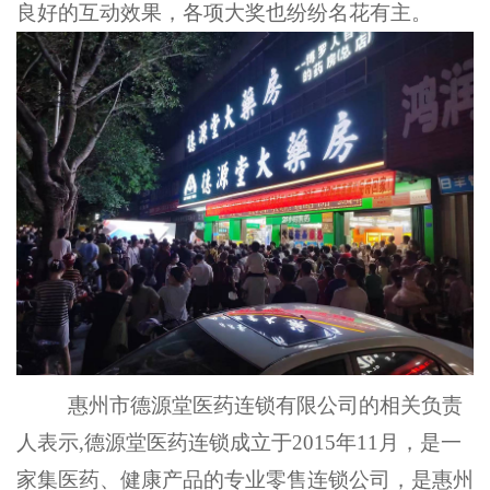
良好的互动效果，各项大奖也纷纷名花有主。
惠州市德源堂医药连锁有限公司
的相关负责
人表示
,
德源堂医药连锁
成立于
201
5
年
11
月，是一
家集医药、健康产品的专业零售连锁公司，是惠州