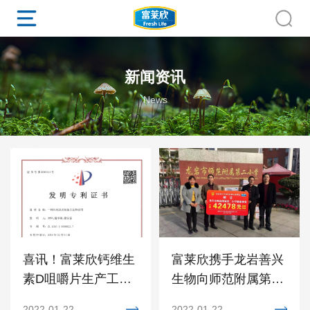
新闻资讯
News
喜讯！富莱欣钙维生
富莱欣携手龙岩善兴
素D咀嚼片生产工艺
生物向师范附属第二
获国家发明专利
小学捐赠爱心物资
2022-01-22
2022-01-22