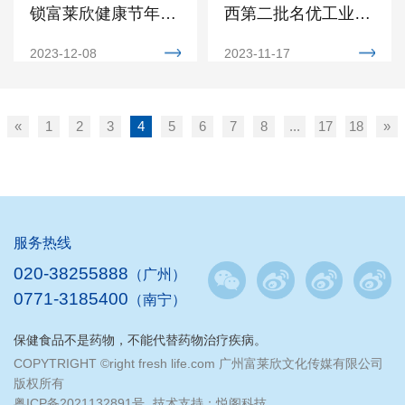
锁富莱欣健康节年终
西第二批名优工业产
抽奖大回馈活动完美
品推荐目录
2023-12-08
2023-11-17
收官
«
1
2
3
4
5
6
7
8
...
17
18
»
服务热线
020-38255888
（广州）
0771-3185400
（南宁）
保健食品不是药物，不能代替药物治疗疾病。
COPYTRIGHT ©right fresh life.com 广州富莱欣文化传媒有限公司
版权所有
粤ICP备2021132891号
技术支持：悦阁科技