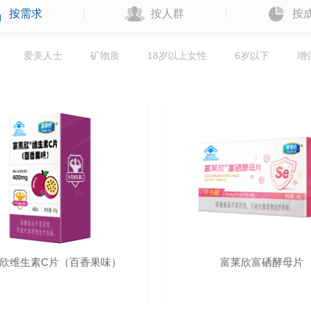
按需求
按人群
按
爱美人士
矿物质
18岁以上女性
6岁以下
增
欣维生素C片（百香果味）
富莱欣富硒酵母片