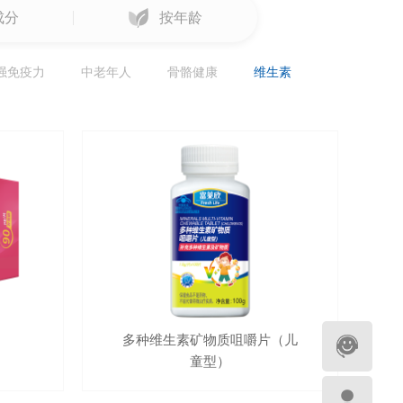
成分
按年龄
强免疫力
中老年人
骨骼健康
维生素
多种维生素矿物质咀嚼片（儿
童型）