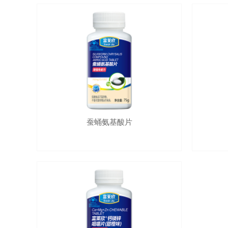
蚕蛹氨基酸片