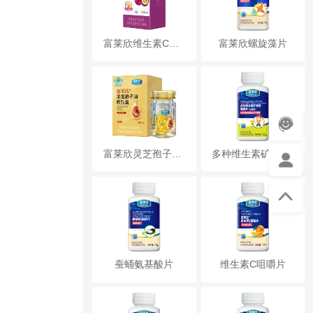
富莱欣维生素C片（百香果味）
富莱欣螺旋藻片
富莱欣灵芝孢子油软胶囊
多种维生素矿物质咀嚼片（儿童型）
蚕蛹氨基酸片
维生素C咀嚼片